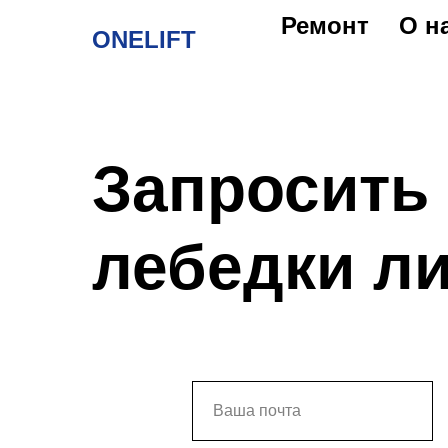
Ремонт
О н
ONELIFT
Запросить 
лебедки л