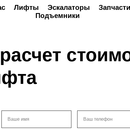
ас
Лифты
Эскалаторы
Запчаст
Подъемники
расчет стоим
ифта